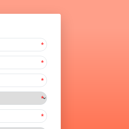
*
*
*
*
*